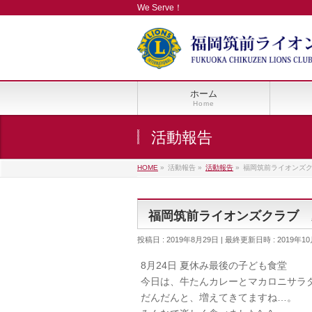
We Serve！
ホーム
Home
活動報告
HOME
»
活動報告
»
活動報告
»
福岡筑前ライオンズ
福岡筑前ライオンズクラブ 
投稿日 : 2019年8月29日
最終更新日時 : 2019年10
8月24日 夏休み最後の子ども食堂
今日は、牛たんカレーとマカロニサラ
だんだんと、増えてきてますね…。