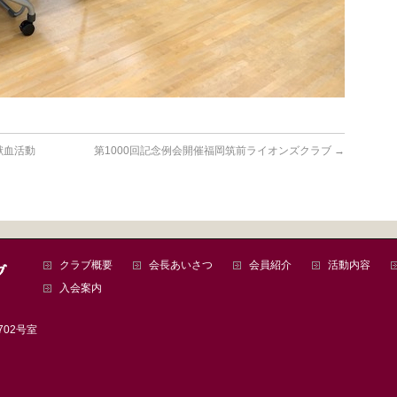
献血活動
第1000回記念例会開催福岡筑前ライオンズクラブ
→
クラブ概要
会長あいさつ
会員紹介
活動内容
入会案内
702号室