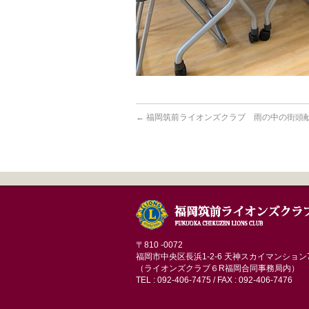
←
福岡筑前ライオンズクラブ 雨の中の街頭
〒810 -0072
福岡市中央区長浜1-2-6 天神スカイマンション
（ライオンズクラブ６R福岡合同事務局内）
TEL : 092-406-7475 / FAX : 092-406-7476